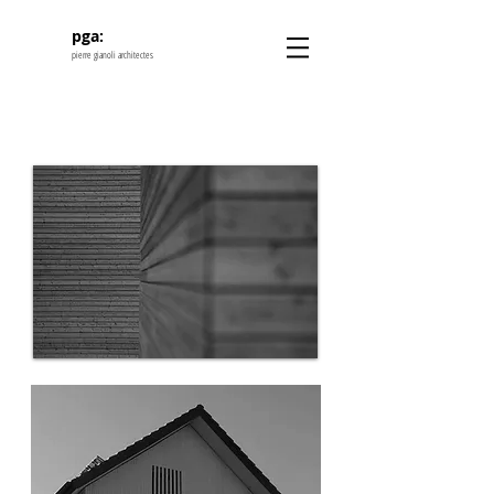
pga:
pierre gianoli architectes