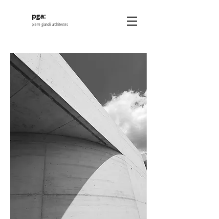
pga:
pierre gianoli architectes