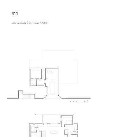
411
villa familiale à St-Imier / 2018