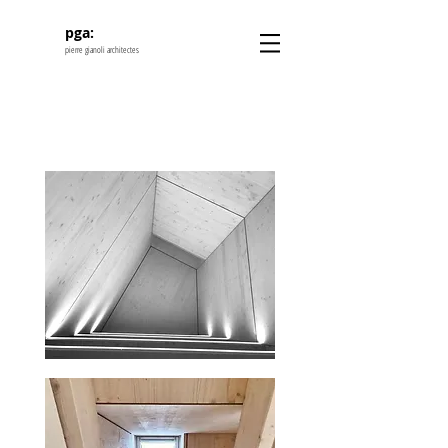
pga:
pierre gianoli architectes